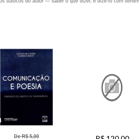
os básicos do autor — saber o que dizer, e dizê-lo com senti
R$ 120,00
De R$ 5,00