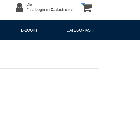
Olá!
Login
Cadastre-se
Faça
ou
E-BOOKs
CATEGORIAS