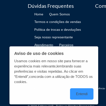
Dúvidas Frequentes
Com
Home
Quem Somos
Termos e condições de vendas
Política de trocas e devoluções
Seja nosso representante
Atendimento
Parceiros
Como Publicar
Aviso de uso de cookies
Usamos cookies em nosso site para fornecer a
experiência mais relevante,lembrando suas
preferências e visitas repetidas. Ao clicar em
“Entendi”,concorda com a utilização de TODOS os
cookies.
Editora UnB - CNPJ n° 00.038.174/0019-72 - UnB, Centro de Vivência -
Entendi