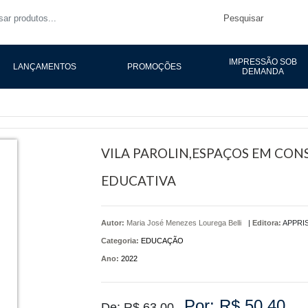
Pesquisar
IMPRESSÃO SOB
LANÇAMENTOS
PROMOÇÕES
DEMANDA
VILA PAROLIN,ESPAÇOS EM CO
EDUCATIVA
Autor:
Maria José Menezes Lourega Belli
|
Editora:
APPRI
Categoria:
EDUCAÇÃO
Ano:
2022
Por: R$ 50,40
De: R$ 63,00