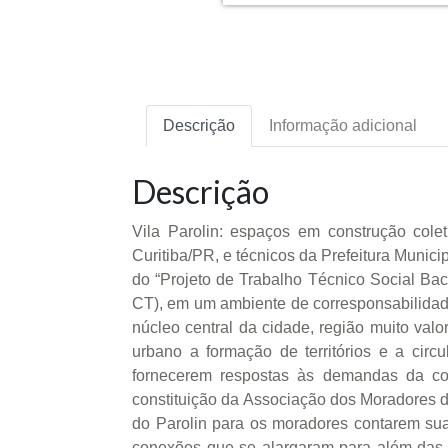
Descrição
Informação adicional
Descrição
Vila Parolin: espaços em construção cole
Curitiba/PR, e técnicos da Prefeitura Munic
do “Projeto de Trabalho Técnico Social Ba
CT), em um ambiente de corresponsabilidades
núcleo central da cidade, região muito valo
urbano a formação de territórios e a circ
fornecerem respostas às demandas da co
constituição da Associação dos Moradores da
do Parolin para os moradores contarem suas
conexões que se alargaram para além das di