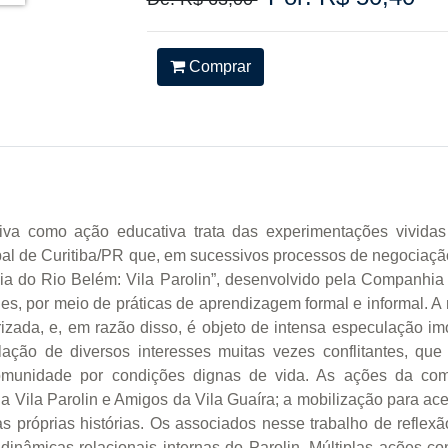
Comprar
tiva como ação educativa trata das experimentações vividas
ipal de Curitiba/PR que, em sucessivos processos de negociaç
cia do Rio Belém: Vila Parolin”, desenvolvido pela Companhi
, por meio de práticas de aprendizagem formal e informal. A 
rizada, e, em razão disso, é objeto de intensa especulação imo
ulação de diversos interesses muitas vezes conflitantes, qu
munidade por condições dignas de vida. As ações da comu
 Vila Parolin e Amigos da Vila Guaíra; a mobilização para aces
 próprias histórias. Os associados nesse trabalho de reflexã
nâmicas relacionais internas do Parolin. Múltiplas ações con