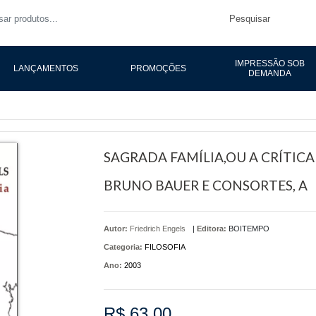
Pesquisar
IMPRESSÃO SOB
LANÇAMENTOS
PROMOÇÕES
DEMANDA
SAGRADA FAMÍLIA,OU A CRÍTICA
BRUNO BAUER E CONSORTES, A
Autor:
Friedrich Engels
|
Editora:
BOITEMPO
Categoria:
FILOSOFIA
Ano:
2003
R$ 63,00