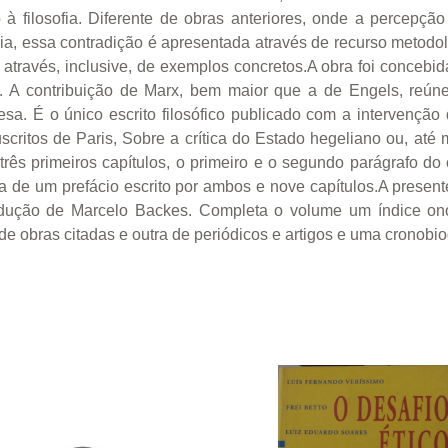
o à filosofia. Diferente de obras anteriores, onde a percepç
ia, essa contradição é apresentada através de recurso metodol
 através, inclusive, de exemplos concretos.A obra foi concebid
 A contribuição de Marx, bem maior que a de Engels, reúne
a. É o único escrito filosófico publicado com a intervenção 
ritos de Paris, Sobre a crítica do Estado hegeliano ou, até
s primeiros capítulos, o primeiro e o segundo parágrafo do ca
 de um prefácio escrito por ambos e nove capítulos.A presente
dução de Marcelo Backes. Completa o volume um índice onom
de obras citadas e outra de periódicos e artigos e uma cronobio