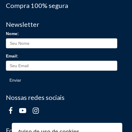
Compra 100% segura
Newsletter
Nome:
Email:
Enviar
Nossas redes sociais
Formas de Pagamento
Aviso de uso de cookies