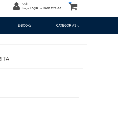
Olá!
Login
Cadastre-se
Faça
ou
E-BOOKs
CATEGORIAS
RITA