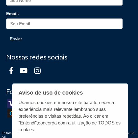
Email:
Enviar
Nossas redes sociais
Formas de Pagamento
Aviso de uso de cookies
Usamos cookies em nosso site para fornecer a
experiência mais relevante,lembrando suas
preferências e visitas repetidas. Ao clicar em
“Entendi”,concorda com a utilização de TODOS os
cookies.
Editora UnB - CNPJ n° 00.038.174/0019-72 - UnB, Centro de Vivência - Asa Sul - - BRASILIA -
DF