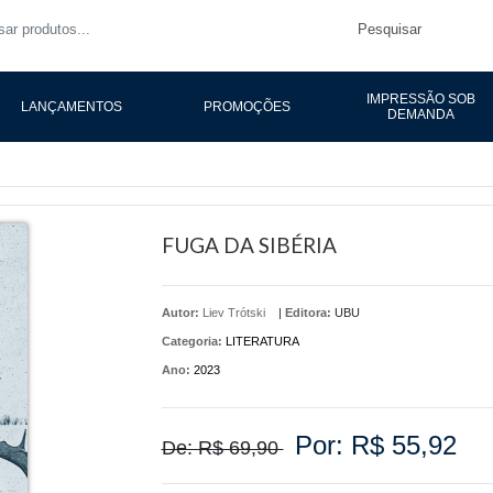
Pesquisar
IMPRESSÃO SOB
LANÇAMENTOS
PROMOÇÕES
DEMANDA
FUGA DA SIBÉRIA
Autor:
Liev Trótski
|
Editora:
UBU
Categoria:
LITERATURA
Ano:
2023
Por: R$ 55,92
De: R$ 69,90