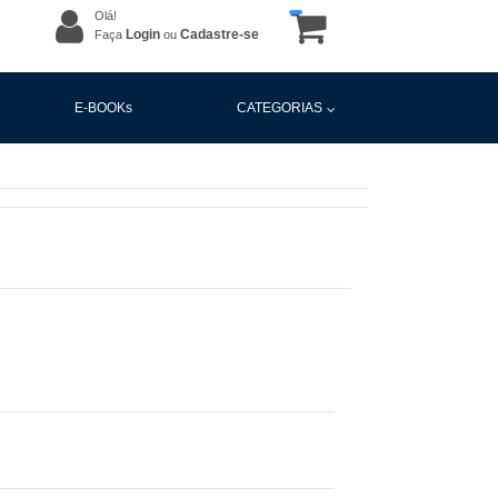
Olá!
Login
Cadastre-se
Faça
ou
E-BOOKs
CATEGORIAS