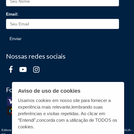
Email:
Enviar
Nossas redes sociais
Formas de Pagamento
Aviso de uso de cookies
Usamos cookies em nosso site para fornecer a
experiência mais relevante,lembrando suas
preferências e visitas repetidas. Ao clicar em
“Entendi”,concorda com a utilização de TODOS os
cookies.
Editora UnB - CNPJ n° 00.038.174/0019-72 - UnB, Centro de Vivência - Asa Sul - - BRASILIA -