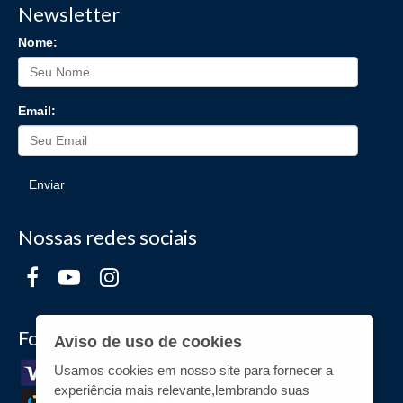
Newsletter
Nome:
Email:
Enviar
Nossas redes sociais
Formas de Pagamento
Aviso de uso de cookies
Usamos cookies em nosso site para fornecer a
experiência mais relevante,lembrando suas