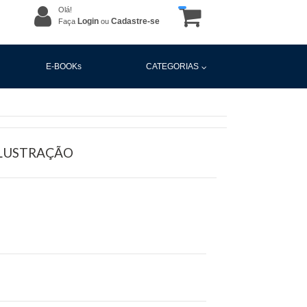
Olá!
Login
Cadastre-se
Faça
ou
E-BOOKs
CATEGORIAS
ILUSTRAÇÃO