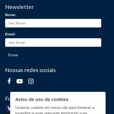
Newsletter
Nome:
Email:
Enviar
Nossas redes sociais
Formas de Pagamento
Aviso de uso de cookies
Usamos cookies em nosso site para fornecer a
experiência mais relevante,lembrando suas