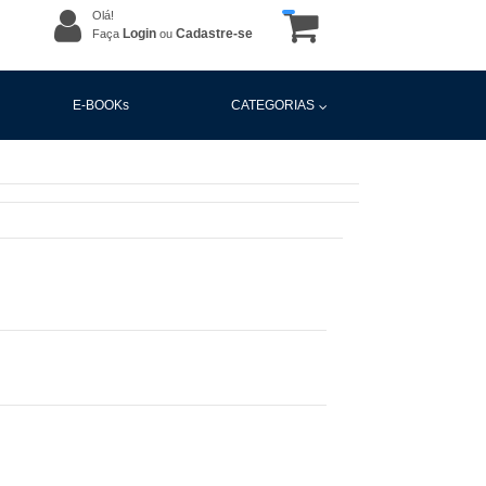
Olá!
Login
Cadastre-se
Faça
ou
E-BOOKs
CATEGORIAS