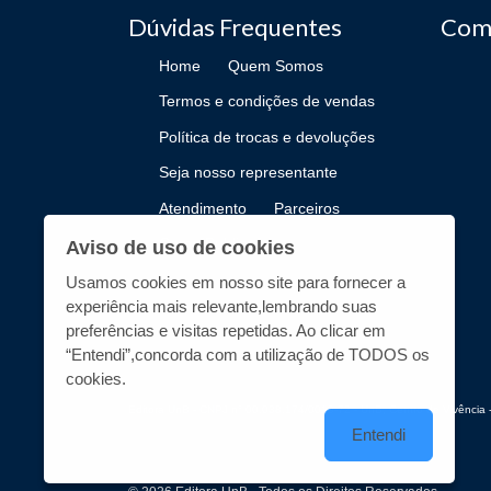
Dúvidas Frequentes
Com
Home
Quem Somos
Termos e condições de vendas
Política de trocas e devoluções
Seja nosso representante
Atendimento
Parceiros
Como Publicar
Aviso de uso de cookies
Usamos cookies em nosso site para fornecer a
experiência mais relevante,lembrando suas
preferências e visitas repetidas. Ao clicar em
“Entendi”,concorda com a utilização de TODOS os
cookies.
Editora UnB - CNPJ n° 00.038.174/0019-72 - UnB, Centro de Vivência -
Entendi