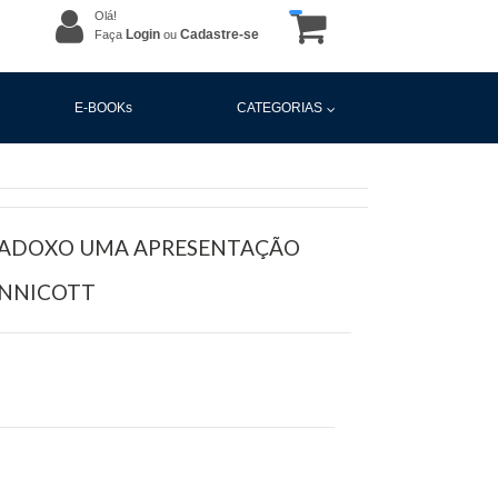
Olá!
Login
Cadastre-se
Faça
ou
E-BOOKs
CATEGORIAS
ARADOXO UMA APRESENTAÇÃO
INNICOTT