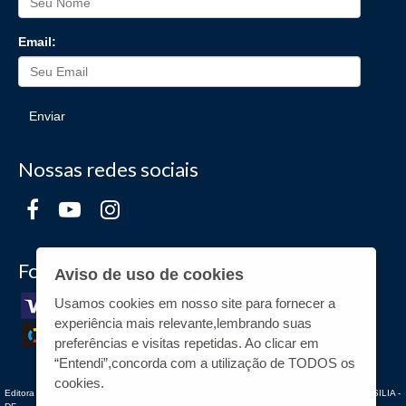
Email:
Enviar
Nossas redes sociais
Formas de Pagamento
Aviso de uso de cookies
Usamos cookies em nosso site para fornecer a
experiência mais relevante,lembrando suas
preferências e visitas repetidas. Ao clicar em
“Entendi”,concorda com a utilização de TODOS os
cookies.
Editora UnB - CNPJ n° 00.038.174/0019-72 - UnB, Centro de Vivência - Asa Sul - - BRASILIA -