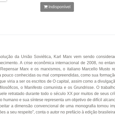
Indisponível
olução da União Soviética, Karl Marx vem sendo considerad
cimento. A crise econômica internacional de 2008, no entant
Repensar Marx e os marxismos, o italiano Marcello Musto recon
nda pouco conhecidas ou mal compreendidas, como sua formação 
que viria a ser os escritos de O capital, assim como a divulgaç
losóficos, o Manifesto comunista e os Grundrisse. O trabalho
ele retratado durante todo o século XX por muitos de seus crí
o humano e sua síntese representa um objetivo de difícil alca
eitar a dimensão convencional de uma monografia tornou impo
es a seu respeito”, conta o autor no prefácio à edição brasileira