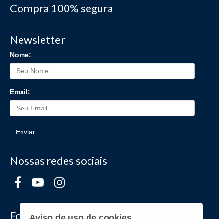
Compra 100% segura
Newsletter
Nome:
Email:
Enviar
Nossas redes sociais
Formas de Pagamento
Aviso de uso de cookies