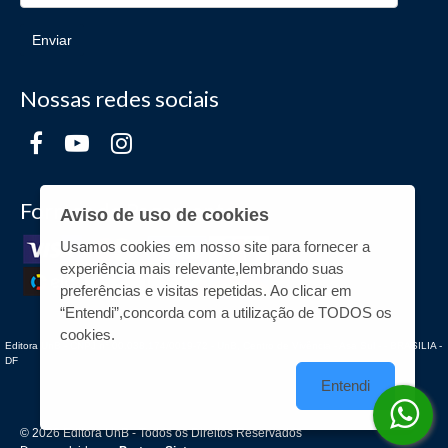
Enviar
Nossas redes sociais
Formas de Pagamento
Aviso de uso de cookies
Usamos cookies em nosso site para fornecer a
experiência mais relevante,lembrando suas
preferências e visitas repetidas. Ao clicar em
“Entendi”,concorda com a utilização de TODOS os
cookies.
Editora UnB - CNPJ n° 00.038.174/0019-72 - UnB, Centro de Vivência - Asa Sul - - BRASILIA -
DF
Entendi
© 2026 Editora UnB - Todos os Direitos Reservados