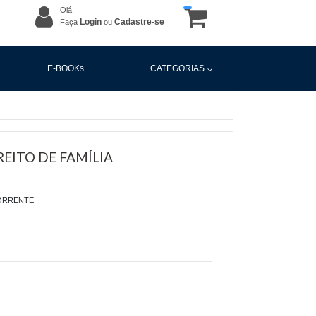
Olá!
Login
Cadastre-se
Faça
ou
E-BOOKs
CATEGORIAS
EITO DE FAMÍLIA
ORRENTE