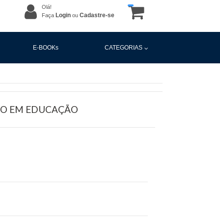
Olá!
Login
Cadastre-se
Faça
ou
E-BOOKs
CATEGORIAS
SMO EM EDUCAÇÃO