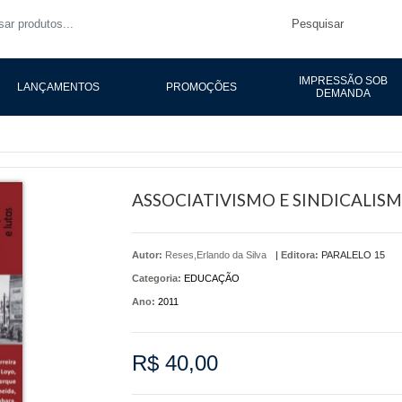
Pesquisar
IMPRESSÃO SOB
LANÇAMENTOS
PROMOÇÕES
DEMANDA
ASSOCIATIVISMO E SINDICALI
Autor:
Reses,Erlando da Silva
|
Editora:
PARALELO 15
Categoria:
EDUCAÇÃO
Ano:
2011
R$ 40,00