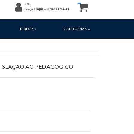
Olá!
Login
Cadastre-se
Faça
ou
E-BOOKs
CATEGORIAS
GISLAÇAO AO PEDAGOGICO