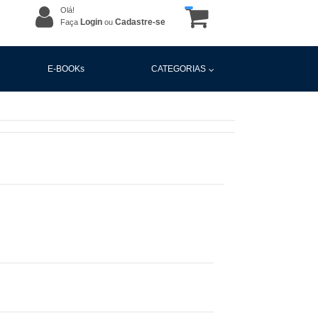
Olá!
Login
Cadastre-se
Faça
ou
E-BOOKs
CATEGORIAS