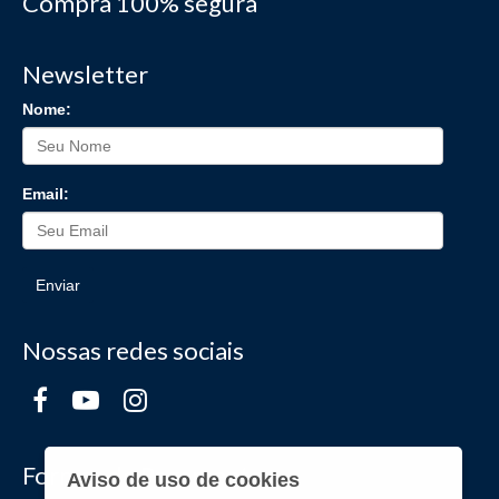
Compra 100% segura
Newsletter
Nome:
Email:
Enviar
Nossas redes sociais
Formas de Pagamento
Aviso de uso de cookies