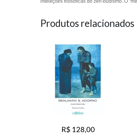
inteleções filosóficas do zen-budismo. O “m
Produtos relacionados
R$ 128,00