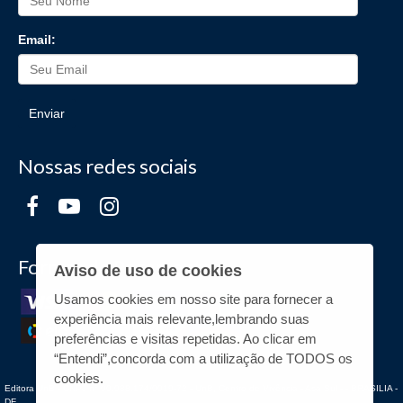
Email:
Enviar
Nossas redes sociais
Formas de Pagamento
Aviso de uso de cookies
Usamos cookies em nosso site para fornecer a
experiência mais relevante,lembrando suas
preferências e visitas repetidas. Ao clicar em
“Entendi”,concorda com a utilização de TODOS os
cookies.
Editora UnB - CNPJ n° 00.038.174/0019-72 - UnB, Centro de Vivência - Asa Sul - - BRASILIA -
DF