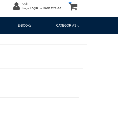
Olá!
Login
Cadastre-se
Faça
ou
E-BOOKs
CATEGORIAS