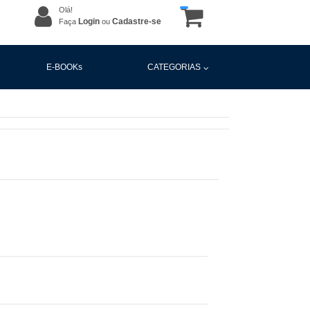
Olá!
Login
Cadastre-se
Faça
ou
E-BOOKs
CATEGORIAS