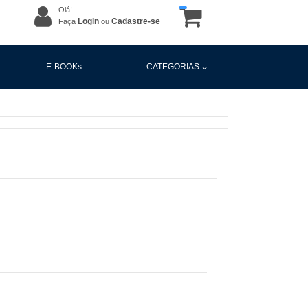
Olá!
Login
Cadastre-se
Faça
ou
E-BOOKs
CATEGORIAS