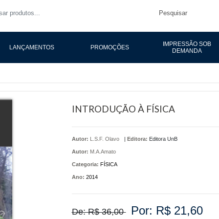
Pesquisar
IMPRESSÃO SOB
LANÇAMENTOS
PROMOÇÕES
DEMANDA
INTRODUÇÃO À FÍSICA
Autor:
L.S.F. Olavo
|
Editora:
Editora UnB
Autor:
M.A.Amato
Categoria:
FÍSICA
Ano:
2014
Por: R$ 21,60
De: R$ 36,00