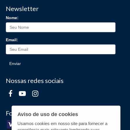
Newsletter
Nome:
Email:
Enviar
Nossas redes sociais
Formas de Pagamento
Aviso de uso de cookies
Usamos cookies em nosso site para fornecer a
experiência mais relevante,lembrando suas