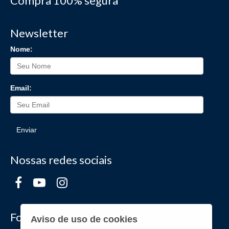
Compra 100% segura
Newsletter
Nome:
Email:
Enviar
Nossas redes sociais
Formas de Pagamento
Aviso de uso de cookies