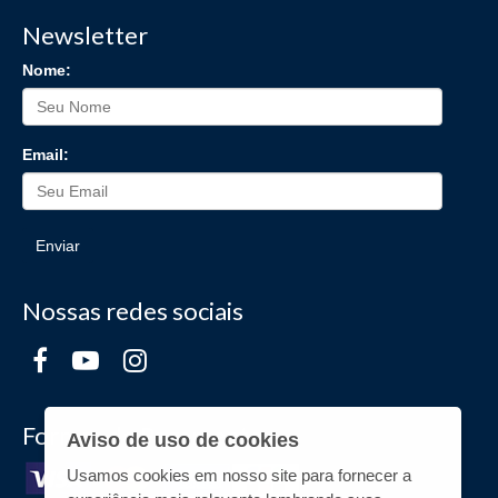
Newsletter
Nome:
Email:
Enviar
Nossas redes sociais
Formas de Pagamento
Aviso de uso de cookies
Usamos cookies em nosso site para fornecer a