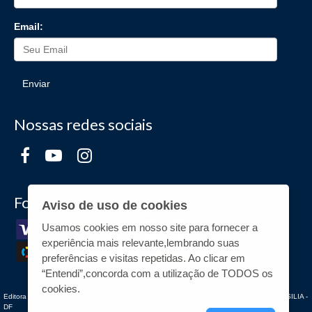
Email:
Enviar
Nossas redes sociais
Formas de Pagamento
Aviso de uso de cookies
Usamos cookies em nosso site para fornecer a
experiência mais relevante,lembrando suas
preferências e visitas repetidas. Ao clicar em
“Entendi”,concorda com a utilização de TODOS os
cookies.
Editora UnB - CNPJ n° 00.038.174/0019-72 - UnB, Centro de Vivência - Asa Sul - - BRASILIA -
DF