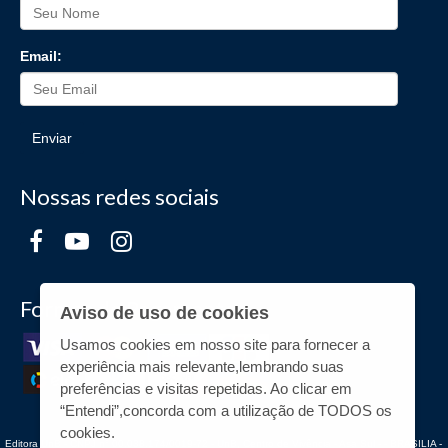
Email:
Enviar
Nossas redes sociais
Formas de Pagamento
Aviso de uso de cookies
Usamos cookies em nosso site para fornecer a
experiência mais relevante,lembrando suas
preferências e visitas repetidas. Ao clicar em
“Entendi”,concorda com a utilização de TODOS os
cookies.
Editora UnB - CNPJ n° 00.038.174/0019-72 - UnB, Centro de Vivência - Asa Sul - - BRASILIA -