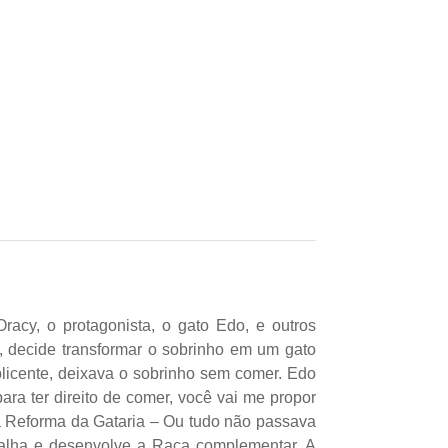
Oracy, o protagonista, o gato Edo, e outros
s, decide transformar o sobrinho em um gato
splicente, deixava o sobrinho sem comer. Edo
ara ter direito de comer, você vai me propor
a Reforma da Gataria – Ou tudo não passava
abalha e desenvolve a Raça complementar. A