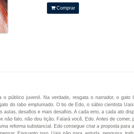
Comprar
 o público juvenil. Na verdade, resgata o narrador, o gato 
 gato do rabo emplumado. O tio de Edo, o sábio cientista Uai
ais aulas, desafios e mais desafios. A cada erro, a cada ato di
não falo, não dou lição. Falará você, Edo. Antes de comer, p
uma reforma substancial. Edo consegue criar a proposta para 
 pensar. Enquanto isso, Uais não para, estuda, pesquisa, tr