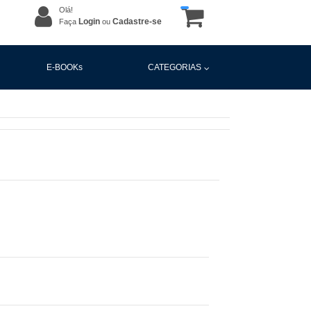
Olá!
Login
Cadastre-se
Faça
ou
E-BOOKs
CATEGORIAS