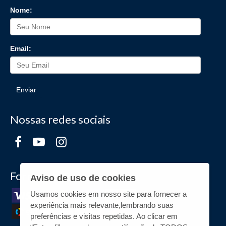
Nome:
Email:
Enviar
Nossas redes sociais
Formas de Pagamento
Aviso de uso de cookies
Usamos cookies em nosso site para fornecer a
experiência mais relevante,lembrando suas
preferências e visitas repetidas. Ao clicar em