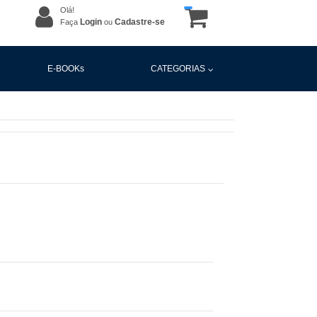
Olá!
Login
Cadastre-se
Faça
ou
E-BOOKs
CATEGORIAS