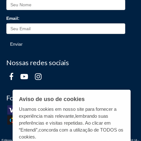
Email:
Enviar
Nossas redes sociais
Formas de Pagamento
Aviso de uso de cookies
Usamos cookies em nosso site para fornecer a
experiência mais relevante,lembrando suas
preferências e visitas repetidas. Ao clicar em
“Entendi”,concorda com a utilização de TODOS os
cookies.
Editora UnB - CNPJ n° 00.038.174/0019-72 - UnB, Centro de Vivência - Asa Sul - - BRASILIA -