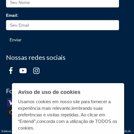
Email:
Enviar
Nossas redes sociais
Formas de Pagamento
Aviso de uso de cookies
Usamos cookies em nosso site para fornecer a
experiência mais relevante,lembrando suas
preferências e visitas repetidas. Ao clicar em
“Entendi”,concorda com a utilização de TODOS os
cookies.
Editora UnB - CNPJ n° 00.038.174/0019-72 - UnB, Centro de Vivência - Asa Sul - - BRASILIA -