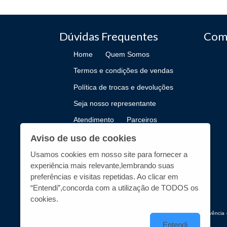
Dúvidas Frequentes
Com
Home
Quem Somos
Termos e condições de vendas
Política de trocas e devoluções
Seja nosso representante
Atendimento
Parceiros
Como Publicar
Aviso de uso de cookies
Usamos cookies em nosso site para fornecer a
experiência mais relevante,lembrando suas
preferências e visitas repetidas. Ao clicar em
“Entendi”,concorda com a utilização de TODOS os
cookies.
Editora UnB - CNPJ n° 00.038.174/0019-72 - UnB, Centro de Vivência -
Entendi