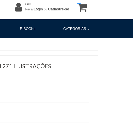
Olá!
Login
Cadastre-se
Faça
ou
E-BOOKs
CATEGORIAS
 271 ILUSTRAÇÕES