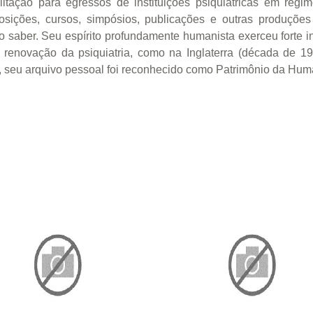
itação para egressos de instituições psiquiátricas em regim
ições, cursos, simpósios, publicações e outras produções 
 saber. Seu espírito profundamente humanista exerceu forte in
enovação da psiquiatria, como na Inglaterra (década de 196
9, seu arquivo pessoal foi reconhecido como Patrimônio da H