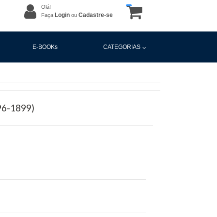
Olá!
Login
Cadastre-se
Faça
ou
E-BOOKs
CATEGORIAS
96-1899)