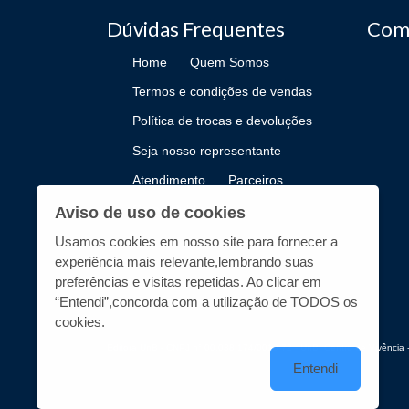
Dúvidas Frequentes
Com
Home
Quem Somos
Termos e condições de vendas
Política de trocas e devoluções
Seja nosso representante
Atendimento
Parceiros
Como Publicar
Aviso de uso de cookies
Usamos cookies em nosso site para fornecer a
experiência mais relevante,lembrando suas
preferências e visitas repetidas. Ao clicar em
“Entendi”,concorda com a utilização de TODOS os
cookies.
Editora UnB - CNPJ n° 00.038.174/0019-72 - UnB, Centro de Vivência -
Entendi