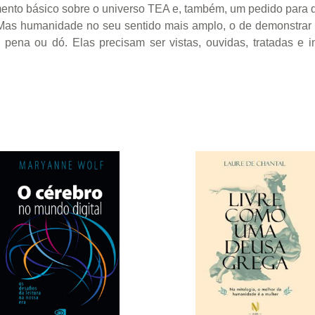
imento básico sobre o universo TEA e, também, um pedido para 
Mas humanidade no seu sentido mais amplo, o de demonstrar 
na ou dó. Elas precisam ser vistas, ouvidas, tratadas e i