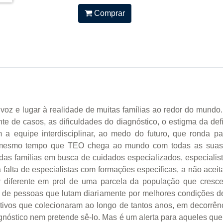
Comprar
oz e lugar à realidade de muitas famílias ao redor do mundo.
te de casos, as dificuldades do diagnóstico, o estigma da defi
 equipe interdisciplinar, ao medo do futuro, que ronda pac
mesmo tempo que TEO chega ao mundo com todas as suas p
 das famílias em busca de cuidados especializados, especialist
a falta de especialistas com formações específicas, a não aceit
 diferente em prol de uma parcela da população que cresce 
e pessoas que lutam diariamente por melhores condições de cu
rativos que colecionaram ao longo de tantos anos, em decorrê
gnóstico nem pretende sê-lo. Mas é um alerta para aqueles qu