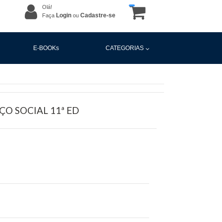
Olá!
Login
Cadastre-se
Faça
ou
E-BOOKs
CATEGORIAS
O SOCIAL 11ª ED