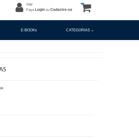
Olá!
Login
Cadastre-se
Faça
ou
E-BOOKs
CATEGORIAS
AS
RA