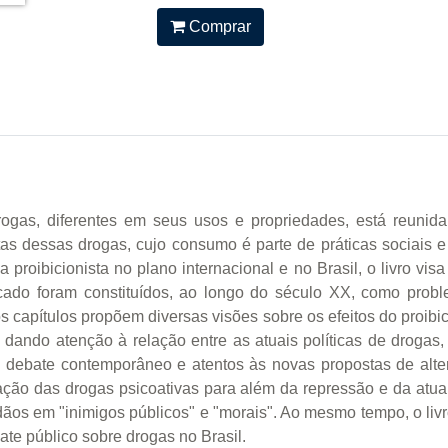
Comprar
gas, diferentes em seus usos e propriedades, está reunid
as dessas drogas, cujo consumo é parte de práticas sociais e 
ma proibicionista no plano internacional e no Brasil, o livro 
ado foram constituídos, ao longo do século XX, como probl
os capítulos propõem diversas visões sobre os efeitos do proib
 dando atenção à relação entre as atuais políticas de drogas, o
o debate contemporâneo e atentos às novas propostas de alte
lação das drogas psicoativas para além da repressão e da atua
os em "inimigos públicos" e "morais". Ao mesmo tempo, o livro 
ate público sobre drogas no Brasil.