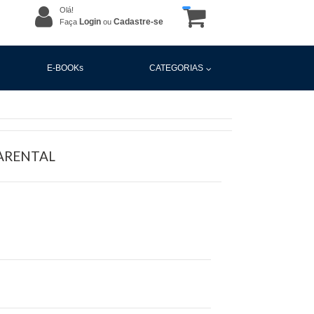
Olá!
Login
Cadastre-se
Faça
ou
E-BOOKs
CATEGORIAS
PARENTAL