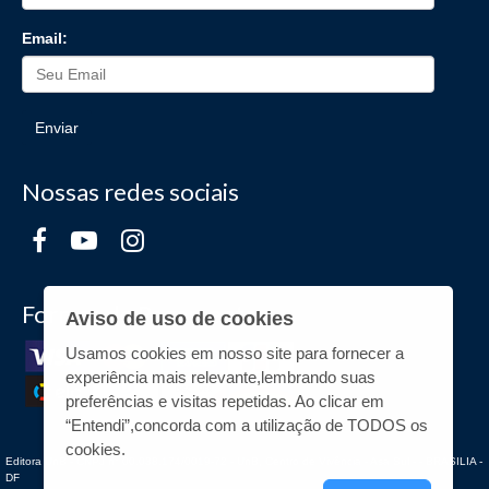
Email:
Enviar
Nossas redes sociais
Formas de Pagamento
Aviso de uso de cookies
Usamos cookies em nosso site para fornecer a
experiência mais relevante,lembrando suas
preferências e visitas repetidas. Ao clicar em
“Entendi”,concorda com a utilização de TODOS os
cookies.
Editora UnB - CNPJ n° 00.038.174/0019-72 - UnB, Centro de Vivência - Asa Sul - - BRASILIA -
DF