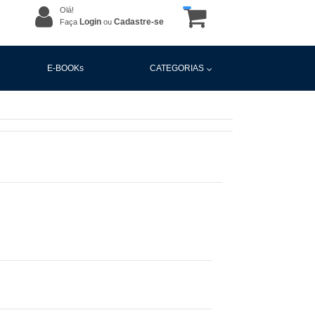
Olá!
Login
Cadastre-se
Faça
ou
E-BOOKs
CATEGORIAS