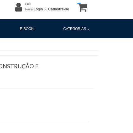
Olá!
Login
Cadastre-se
Faça
ou
E-BOOKs
CATEGORIAS
CONSTRUÇÃO E