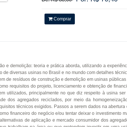
Comprar
ão e demolição: teoria e prática aborda, utilizando a exper
o de diversas usinas no Brasil e no mundo com detalhes técnic
em de resíduos de construção e demolição em usinas públicas 
mo requisitos do projeto, licenciamento e obtenção de financ
 utilizados, principalmente no que diz respeito à usina ser 
ade dos agregados reciclados, por meio da homogeneização
quisitos técnicos exigidos. Passos a serem dados na abertur
rno financeiro do negócio e/ou tentar deixar o investimento ma
 alternativas de aplicação e mercado consumidor dos agregad
s que trabalham na área ou que pretendem investir em uma us