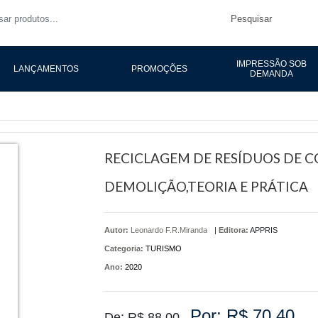
Pesquisar
IMPRESSÃO SOB
LANÇAMENTOS
PROMOÇÕES
DEMANDA
RECICLAGEM DE RESÍDUOS DE 
DEMOLIÇÃO,TEORIA E PRÁTICA
Autor:
Leonardo F.R.Miranda
|
Editora:
APPRIS
Categoria:
TURISMO
Ano:
2020
Por: R$ 70,40
De: R$ 88,00