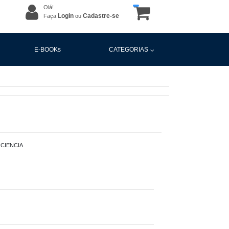
Olá!
Login
Cadastre-se
Faça
ou
E-BOOKs
CATEGORIAS
CIENCIA