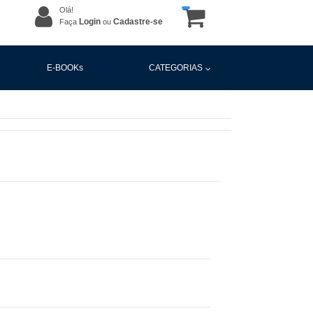
Olá!
Login
Cadastre-se
Faça
ou
E-BOOKs
CATEGORIAS