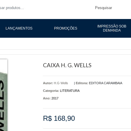
Pesquisar
IMPRESSÃO SOB
LANÇAMENTOS
PROMOÇÕES
DEMANDA
CAIXA H. G. WELLS
Autor:
H.G Wells
|
Editora:
EDITORA CARAMBAIA
Categoria:
LITERATURA
Ano:
2017
R$ 168,90