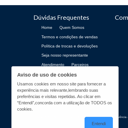
Dúvidas Frequentes
Com
Home
Quem Somos
Termos e condições de vendas
Política de trocas e devoluções
Seja nosso representante
Atendimento
Parceiros
Como Publicar
Aviso de uso de cookies
Usamos cookies em nosso site para fornecer a
experiência mais relevante,lembrando suas
preferências e visitas repetidas. Ao clicar em
“Entendi”,concorda com a utilização de TODOS os
cookies.
Editora UnB - CNPJ n° 00.038.174/0019-72 - UnB, Centro de Vivência -
Entendi